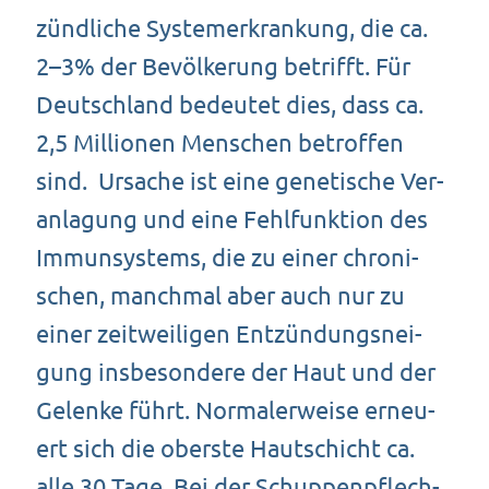
zünd­li­che Sys­tem­er­kran­kung, die ca.
2–3% der Bevöl­ke­rung betrifft. Für
Deutsch­land bedeu­tet dies, dass ca.
2,5 Mil­lio­nen Men­schen betrof­fen
sind. Ursa­che ist eine gene­ti­sche Ver­
an­la­gung und eine Fehl­funk­ti­on des
Immun­sys­tems, die zu einer chro­ni­
schen, manch­mal aber auch nur zu
einer zeit­wei­li­gen Ent­zün­dungs­nei­
gung ins­be­son­de­re der Haut und der
Gelen­ke führt. Nor­ma­ler­wei­se erneu­
ert sich die obers­te Haut­schicht ca.
alle 30 Tage. Bei der Schup­pen­pflech­