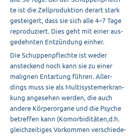
te ist die Zell­pro­duk­ti­on der­art stark
gestei­gert, dass sie sich alle 4–7 Tage
repro­du­ziert. Dies geht mit einer aus­
ge­dehn­ten Ent­zün­dung einher.
Die Schup­pen­pflech­te ist weder
anste­ckend noch kann sie zu einer
mali­gnen Ent­ar­tung füh­ren. Aller­
dings muss sie als Mul­ti­sys­tem­er­kran­
kung ange­se­hen wer­den, die auch
ande­re Kör­per­or­ga­ne und die Psy­che
betref­fen kann (Komorbiditäten,d.h.
gleich­zei­ti­ges Vor­kom­men ver­schie­de­