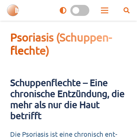
Pso­ria­sis (Schup­pen­
flech­te)
Schup­pen­flech­te – Eine
chro­ni­sche Ent­zün­dung, die
mehr als nur die Haut
betrifft
Die Pso­ria­sis ist eine chro­nisch ent­