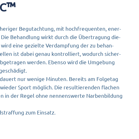
™
C
­he­ri­ger Begut­ach­tung, mit hoch­fre­quen­ten, ener­
. Die Behand­lung wirkt durch die Über­tra­gung die­
 wird eine geziel­te Ver­damp­fung der zu behan­
Wel­len ist dabei genau kon­trol­liert, wodurch sicher­
en abge­tra­gen wer­den. Eben­so wird die Umge­bung
 geschädigt.
dau­ert nur weni­ge Minu­ten. Bereits am Fol­ge­tag
e­der Sport mög­lich. Die resul­tie­ren­den fla­chen
n in der Regel ohne nen­nens­wer­te Nar­ben­bil­dung
s­traf­fung zum Einsatz.