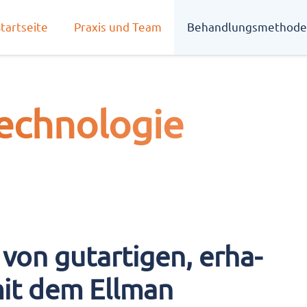
tart­sei­te
Pra­xis und Team
Behand­lungs­me­tho­d
ch­no­lo­gie
von gut­ar­ti­gen, erha­
mit dem Ell­man