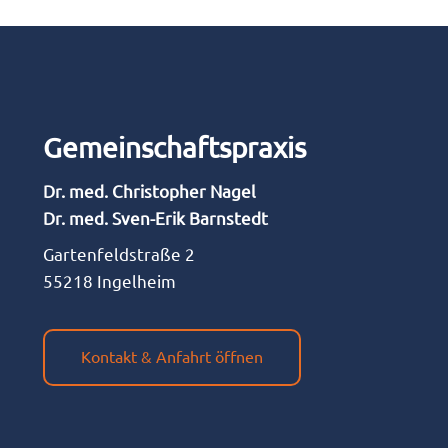
Gemein­schafts­pra­xis
Dr. med. Chris­to­pher Nagel
Dr. med. Sven-Erik Barnstedt
Gar­ten­feld­stra­ße 2
55218 Ingelheim
Kontakt & Anfahrt öffnen