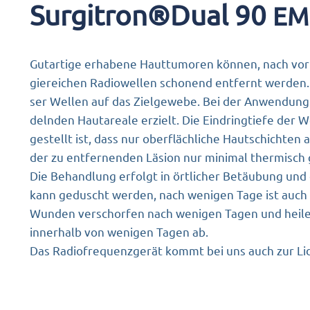
Surgitron®Dual 90
EM
Gut­ar­ti­ge erha­be­ne Haut­tu­mo­ren kön­nen, nach vor
gie­rei­chen Radio­wel­len scho­nend ent­fernt wer­den
ser Wel­len auf das Ziel­ge­we­be. Bei der Anwen­dung
deln­den Haut­area­le erzielt. Die Ein­dring­tie­fe der 
ge­stellt ist, dass nur ober­fläch­li­che Haut­schich­t
der zu ent­fer­nen­den Läsi­on nur mini­mal ther­misch
Die Behand­lung erfolgt in ört­li­cher Betäu­bung und 
kann geduscht wer­den, nach weni­gen Tage ist auch wi
Wun­den ver­schor­fen nach weni­gen Tagen und hei­le
inner­halb von weni­gen Tagen ab.
Das Radio­fre­quenz­ge­rät kommt bei uns auch zur Lid­