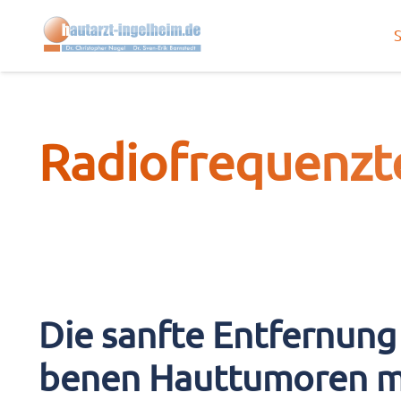
S
Radio­fre­quenz­te
Die sanf­te Ent­fer­nung 
be­nen Haut­tu­mo­ren 